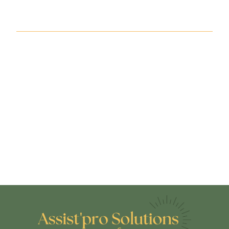
er
Durant notre 1
rendez-vous, nous
prenons connaissance de votre
organisation et de vos méthodes de travail.
Nous établissons ensemble vos besoins.
Ensuite, nous vous transmettons un devis
personnalisé, gratuit et sans engagement.